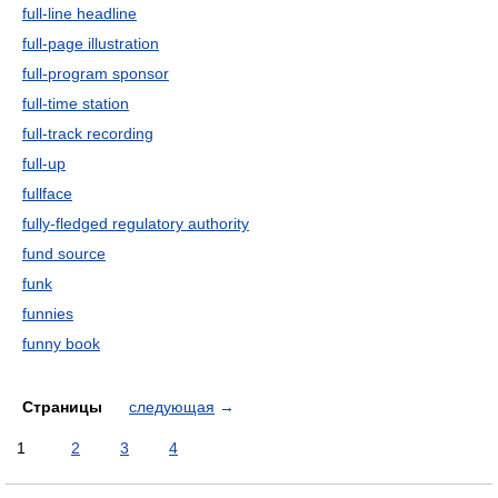
full-line headline
full-page illustration
full-program sponsor
full-time station
full-track recording
full-up
fullface
fully-fledged regulatory authority
fund source
funk
funnies
funny book
Страницы
следующая
→
1
2
3
4